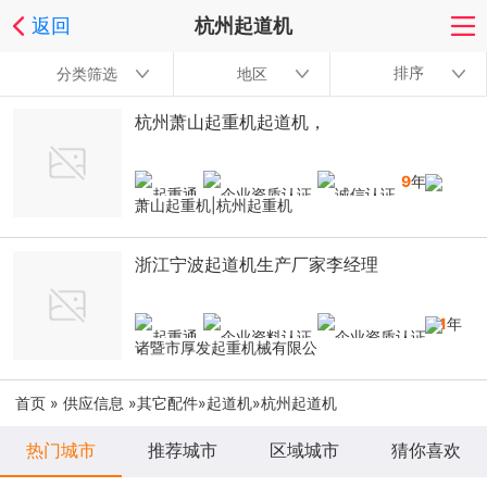
返回
杭州起道机
排序
分类筛选
地区
杭州萧山起重机起道机，
9
年
萧山起重机|杭州起重机
浙江宁波起道机生产厂家李经理
11
年
诸暨市厚发起重机械有限公
首页
»
供应信息
»
其它配件
»
起道机
»杭州起道机
热门城市
推荐城市
区域城市
猜你喜欢