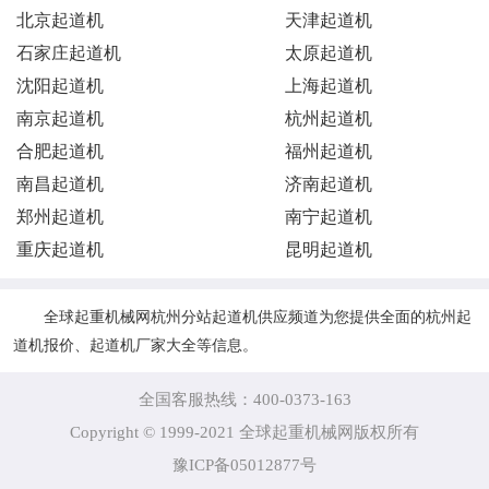
北京起道机
天津起道机
石家庄起道机
太原起道机
沈阳起道机
上海起道机
南京起道机
杭州起道机
合肥起道机
福州起道机
南昌起道机
济南起道机
郑州起道机
南宁起道机
重庆起道机
昆明起道机
全球起重机械网杭州分站起道机供应频道为您提供全面的杭州起
道机报价、起道机厂家大全等信息。
全国客服热线：400-0373-163
Copyright © 1999-2021 全球起重机械网版权所有
豫ICP备05012877号