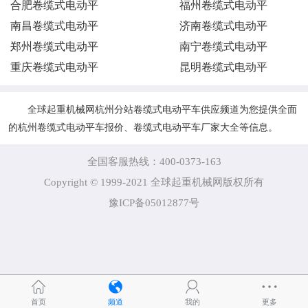
合肥卷缆式电动平
福州卷缆式电动平
南昌卷缆式电动平
济南卷缆式电动平
郑州卷缆式电动平
南宁卷缆式电动平
重庆卷缆式电动平
昆明卷缆式电动平
全球起重机械网杭州分站卷缆式电动平车供应频道为您提供全面
的杭州卷缆式电动平车报价、卷缆式电动平车厂家大全等信息。
全国客服热线：400-0373-163
Copyright © 1999-2021 全球起重机械网版权所有
豫ICP备05012877号
首页
频道
我的
更多